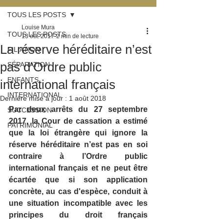
TOUS LES POSTS
Louise Mura
TOUS LES POSTS
13 oct. 2017
2 min de lecture
La réserve héréditaire n’est
FILIATION
pas d’Ordre public
SÉPARATION
ENFANTS
international français
INTERNATIONAL
Dernière mise à jour :
1 août 2018
Par deux arrêts du 27 septembre 
SUCCESSION
2017, la Cour de cassation a estimé 
PATRIMONIAL
que la loi étrangère qui ignore la 
réserve héréditaire n’est pas en soi 
contraire à l’Ordre public 
international français et ne peut être 
écartée que si son application 
concrète, au cas d'espèce, conduit à 
une situation incompatible avec les 
principes du droit français 