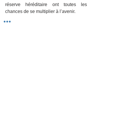
réserve héréditaire ont toutes les 
chances de se multiplier à l’avenir.
INTERNATIONAL
SUCCESSION
Voir tout
Posts récents